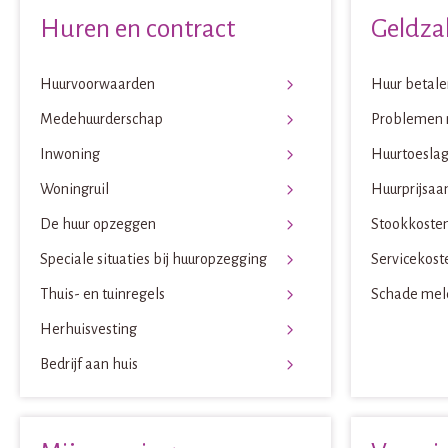
Huren en contract
Geldza
Huurvoorwaarden
Huur betale
Medehuurderschap
Problemen 
Inwoning
Huurtoesla
Woningruil
Huurprijsaa
De huur opzeggen
Stookkoste
Speciale situaties bij huuropzegging
Servicekost
Thuis- en tuinregels
Schade mel
Herhuisvesting
Bedrijf aan huis