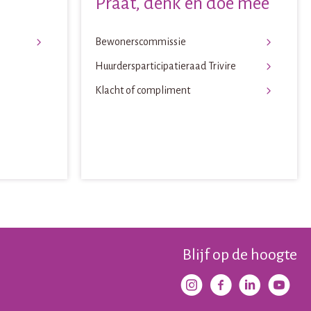
Praat, denk en doe mee
Bewonerscommissie
Huurdersparticipatieraad Trivire
Klacht of compliment
Blijf op de hoogte