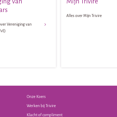
ging van
Mijn Trivire
ars
Alles over Mijn Trivire
over Vereniging van
VvE)
Onze Koers
Werken bij Trivire
Klacht of compliment