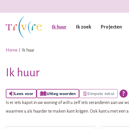
Naar de homepage
Ik huur
Ik zoek
Projecten
Naar hoofdinhoud
Naar hoofdnavigatiemenu
Naar zoeken
Home
Ik huur
Ik huur
Lees voor
Uitleg woorden
Simpele tekst
Is er iets kapot in uw woning of wilt u zelf iets veranderen aan uw
waarmee u als huurder te maken kunt krijgen. Ook kunt u met een a