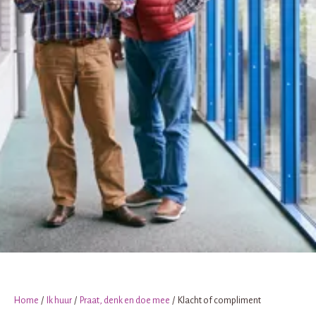
Home
Ik huur
Praat, denk en doe mee
Klacht of compliment