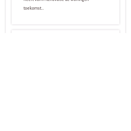
toekomst...
25-3-2026
Geen verhoging van