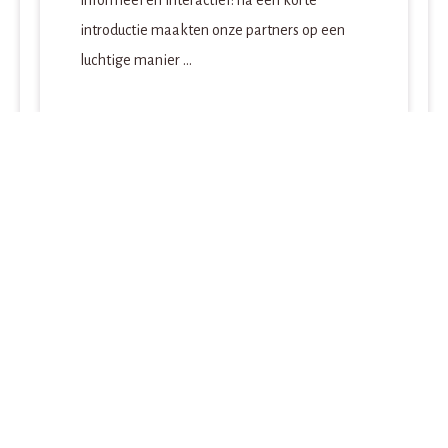
informeel en interactief: na een korte
introductie maakten onze partners op een
luchtige manier ...
21-10-2025