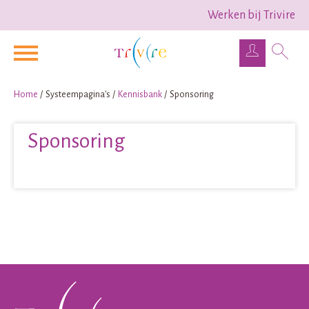
Werken bij Trivire
Naar de homepage
Ga naar Hoofd
Home
Systeempagina's
Kennisbank
Sponsoring
Naar hoofdinhoud
Naar hoofdnavigatiemenu
Naar zoeken
Sponsoring
Contactinformatie