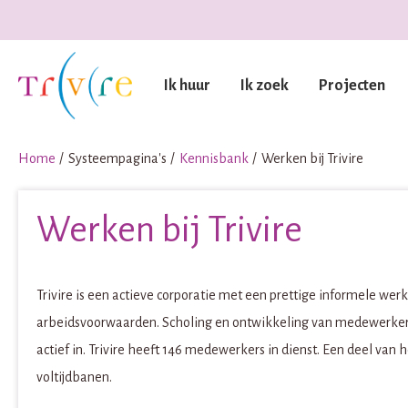
Naar de homepage
Ik huur
Ik zoek
Projecten
Naar hoofdinhoud
Naar hoofdnavigatiemenu
Naar zoeken
Home
Systeempagina's
Kennisbank
Werken bij Trivire
Werken bij Trivire
Trivire is een actieve corporatie met een prettige informele 
arbeidsvoorwaarden. Scholing en ontwikkeling van medewerkers 
actief in. Trivire heeft 146 medewerkers in dienst. Een deel van 
voltijdbanen.