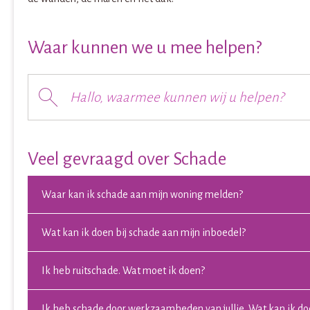
Waar kunnen we u mee helpen?
Hallo, waarmee kunnen wij u helpen?
Veel gevraagd over Schade
Waar kan ik schade aan mijn woning melden?
Wat kan ik doen bij schade aan mijn inboedel?
Ik heb ruitschade. Wat moet ik doen?
Ik heb schade door werkzaamheden van jullie. Wat kan ik d