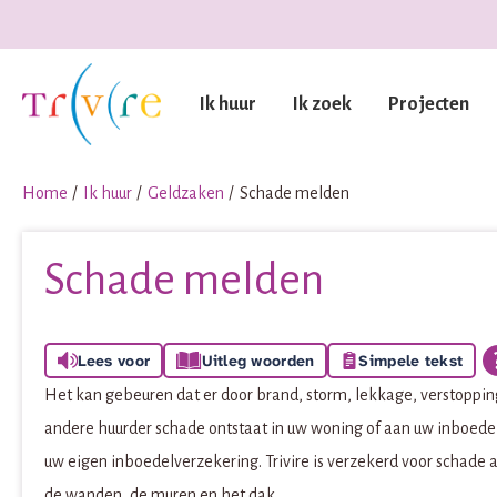
Naar de homepage
Ik huur
Ik zoek
Projecten
Naar hoofdinhoud
Naar hoofdnavigatiemenu
Naar zoeken
Home
Ik huur
Geldzaken
Schade melden
Schade melden
Lees voor
Uitleg woorden
Simpele tekst
Het kan gebeuren dat er door brand, storm, lekkage, verstoppi
andere huurder schade ontstaat in uw woning of aan uw inboedel.
uw eigen inboedelverzekering. Trivire is verzekerd voor schade 
de wanden, de muren en het dak.