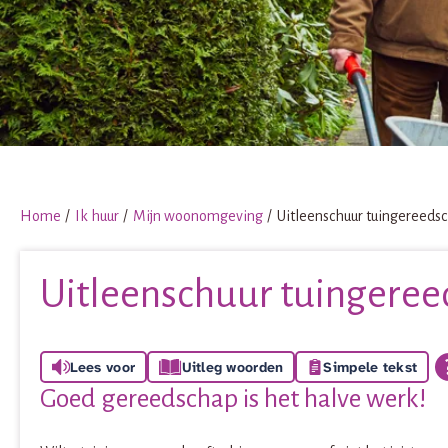
Home
Ik huur
Mijn woonomgeving
Uitleenschuur tuingereeds
Uitleenschuur tuingere
Lees voor
Uitleg woorden
Simpele tekst
Goed gereedschap is het halve werk!