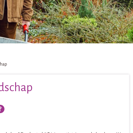
chap
edschap