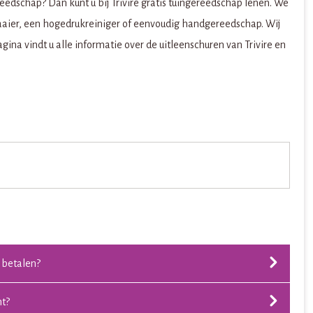
ereedschap? Dan kunt u bij Trivire gratis tuingereedschap lenen. We
aier, een hogedrukreiniger of eenvoudig handgereedschap. Wij
ina vindt u alle informatie over de uitleenschuren van Trivire en
r betalen?
ht?