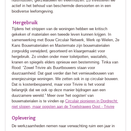
huismussen, gierzwaluwen en vleermuizen. Zo investeren we
actief in het behoud van beschermde diersoorten en in een
biodiverse leefomgeving.
Hergebruik
Tijdens het strippen van de woningen hebben we kritisch
gekeken of materialen een tweede leven kunnen krijgen. In
samenwerking met Bouw Circulair Netwerk, Werk op Wielen, 2e
Kans Bouwmaterialen en Mastermate zijn bouwmaterialen
zorgvuldig verwijderd, gesorteerd en klaargemaakt voor
hergebruik. Zo vinden onder meer toiletpotten, wastafels,
kranen en spiegels elders opnieuw een bestemming.
Tinka van
Rood: “Zowel Trivire als Buurtbouwers staan voor
duurzaamheid. Dat gaat verder dan het vernieuwbouwen van
energiezuinige woningen. We zetten ook in op circulair bouwen.
Dat is kostenbesparend, maar voor Trivire is het vooral
belangrijk dat we ook op deze manier bijdragen aan een
duurzamere wereld.” Meer over 'het oogsten' van
bouwmaterialen is te vinden op
Circulair pionieren in Dordrecht:
niet slopen, maar oogsten aan de Troelstraweg Oost - Trivire
Oplevering
De werkzaamheden nemen naar verwachting ruim een jaar in