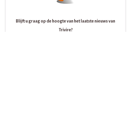
Blijft u graag op de hoogte van het laatste nieuws van
Trivire?
Meldt u zich dan nu aan voor onze nieuwsbrief!
Aanmelden
Contactinformatie