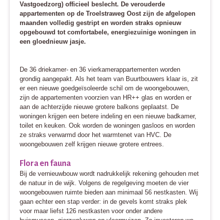
Vastgoedzorg) officieel beslecht. De verouderde
appartementen op de Troelstraweg Oost zijn de afgelopen
maanden volledig gestript en worden straks opnieuw
opgebouwd tot comfortabele, energiezuinige woningen in
een gloednieuw jasje.
De 36 driekamer- en 36 vierkamerappartementen worden
grondig aangepakt. Als het team van Buurtbouwers klaar is, zit
er een nieuwe goedgeïsoleerde schil om de woongebouwen,
zijn de appartementen voorzien van HR++ glas en worden er
aan de achterzijde nieuwe grotere balkons geplaatst. De
woningen krijgen een betere indeling en een nieuwe badkamer,
toilet en keuken. Ook worden de woningen gasloos en worden
ze straks verwarmd door het warmtenet van HVC. De
woongebouwen zelf krijgen nieuwe grotere entrees.
Flora en fauna
Bij de vernieuwbouw wordt nadrukkelijk rekening gehouden met
de natuur in de wijk. Volgens de regelgeving moeten de vier
woongebouwen ruimte bieden aan minimaal 56 nestkasten. Wij
gaan echter een stap verder: in de gevels komt straks plek
voor maar liefst 126 nestkasten voor onder andere