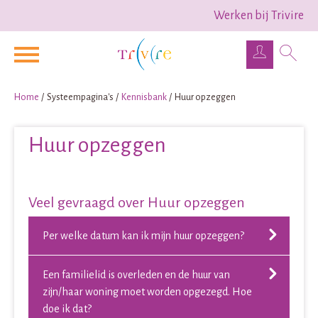
Werken bij Trivire
Naar de homepage
Ga naar Hoofd
Home
Systeempagina's
Kennisbank
Huur opzeggen
Naar hoofdinhoud
Naar hoofdnavigatiemenu
Naar zoeken
Huur opzeggen
Veel gevraagd over Huur opzeggen
Per welke datum kan ik mijn huur opzeggen?
Een familielid is overleden en de huur van
zijn/haar woning moet worden opgezegd. Hoe
doe ik dat?