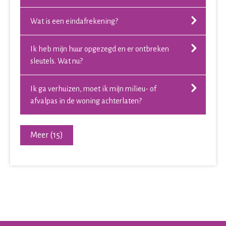
Wat is een eindafrekening?
Ik heb mijn huur opgezegd en er ontbreken
sleutels. Wat nu?
Ik ga verhuizen, moet ik mijn milieu- of
afvalpas in de woning achterlaten?
Meer (15)