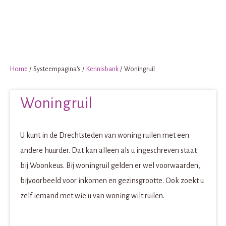
Ga naar Hoofd
Home
Systeempagina's
Kennisbank
Woningruil
Naar hoofdinhoud
Naar hoofdnavigatiemenu
Naar zoeken
Woningruil
U kunt in de Drechtsteden van woning ruilen met een
andere huurder. Dat kan alleen als u ingeschreven staat
bij Woonkeus. Bij woningruil gelden er wel voorwaarden,
bijvoorbeeld voor inkomen en gezinsgrootte. Ook zoekt u
zelf iemand met wie u van woning wilt ruilen.