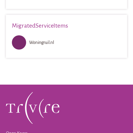
MigratedServiceItems
Woningruil.nl
Contactinformatie