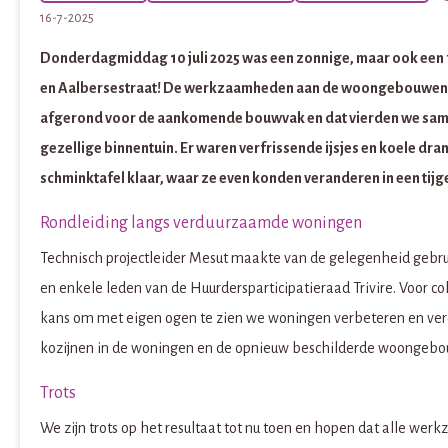
16-7-2025
Donderdagmiddag 10 juli 2025 was een zonnige, maar ook een 
en Aalbersestraat! De werkzaamheden aan de woongebouwen a
afgerond voor de aankomende bouwvak en dat vierden we same
gezellige binnentuin. Er waren verfrissende ijsjes en koele dr
schminktafel klaar, waar ze even konden veranderen in een tijge
Rondleiding langs verduurzaamde woningen
Technisch projectleider Mesut maakte van de gelegenheid gebru
en enkele leden van de Huurdersparticipatieraad Trivire. Voor c
kans om met eigen ogen te zien we woningen verbeteren en verd
kozijnen in de woningen en de opnieuw beschilderde woongebou
Trots
We zijn trots op het resultaat tot nu toen en hopen dat alle w