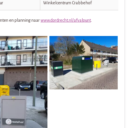
ur
Winkelcentrum Crabbehof
unten en planning naar
www.dordrecht.nl/afvalpunt
.