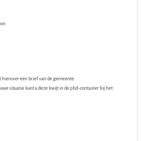
oor:
gt hierover een brief van de gemeente.
e situatie kunt u deze kwijt in de pbd-container bij het