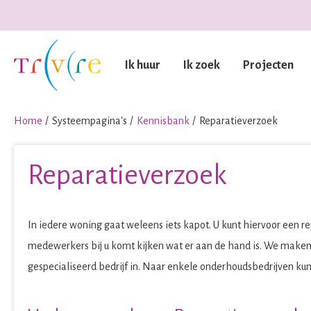
Naar de homepage
Ik huur
Ik zoek
Projecten
Naar hoofdinhoud
Naar hoofdnavigatiemenu
Naar zoeken
Home
Systeempagina's
Kennisbank
Reparatieverzoek
Reparatieverzoek
In iedere woning gaat weleens iets kapot. U kunt hiervoor een r
medewerkers bij u komt kijken wat er aan de hand is. We maken
gespecialiseerd bedrijf in. Naar enkele onderhoudsbedrijven kunt 