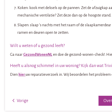
Koken: kook met deksels op de pannen. Zet de afzuigkap aa
mechanische ventilatie? Zet deze dan op de hoogste stand.
Slapen: slaap ’s nachts met het raam of de slaapkamerdeur
ramen en deuren open te zetten.
Wilt u weten of u gezond leeft?
Ga naar
GezondWonenNL
en doe de gezond-wonen-check!. Hier v
Heeft u alsnog schimmel in uw woning? Kijk dan wat Trivi
Dien
hier
uw reparatieverzoek in. Wij beoordelen het probleem e
Vorige
Ove