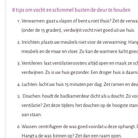
8 tips om vocht en schimmel buiten de deur te houden
Verwarmen: gaat u slapen of bent u niet thuis? Zet de verwar
(onder de 15 graden), verdwijnt vocht niet goed uit uw huis.
Inrichten: plaats uw meubels niet voor de verwarming. Hang
meubels en de muur en vloer. Zo kan de warmere lucht goe
Ventileren: laat ventilatieroosters altijd open en maak ze s
verdwijnen. Zo is uw huis gezonder. Een droger huis is daar
Luchten: lucht uw huis 15 minuten per dag. Zet ramen en de
Douchen: houdt de badkamerdeur dicht als u doucht. Zo voo
ventilatie? Zet deze tijdens het douchen op de hoogste sta
aan staan.
Wassen: centrifugeer de was goed voordat u deze ophangt. D
Hangt u de was binnen op? Zet dan een raam open.