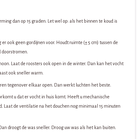
ming dan op 15 graden. Let wel op: als het binnen te koud is
 er ook geen gordijnen voor. Houdt ruimte (± 5 cm) tussen de
d doorstromen.
choon. Laat de roosters ook open in de winter. Dan kan het vocht
naast ook sneller warm.
uren tegenover elkaar open. Dan werkt luchten het beste.
rkomt u dat er vocht in huis komt. Heeft u mechanische
nd. Laat de ventilatie na het douchen nog minimaal 15 minuten
an droogt de was sneller. Droog uw was als het kan buiten.